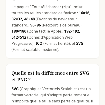
Le paquet "Tout télécharger (zip)" inclut
toutes les tailles standard de favicon :
16×16,
32×32, 48×48
(Favicons de navigateur
standard),
96×96
(Raccourcis de bureau),
180×180
(Icône tactile Apple),
192×192,
512×512
(Icônes d'Application Web
Progressive),
ICO
(Format hérité), et
SVG
(Format scalable moderne).
Quelle est la différence entre SVG
et PNG ?
SVG
(Graphiques Vectoriels Scalables) est un
format vectoriel qui s'adapte parfaitement à
n'importe quelle taille sans perte de qualité. Il