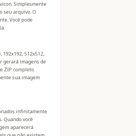
avicon. Simplesmente
o seu arquivo. O
nte. Você pode
ta.
, 192x192, 512x512,
or gerará imagens de
e ZIP completo.
mente sua imagem
onados infinitamente
ls. Quando você
agem aparecerá
xels que não existem