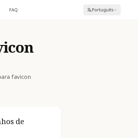
FAQ
Português
vicon
para favicon
nhos de