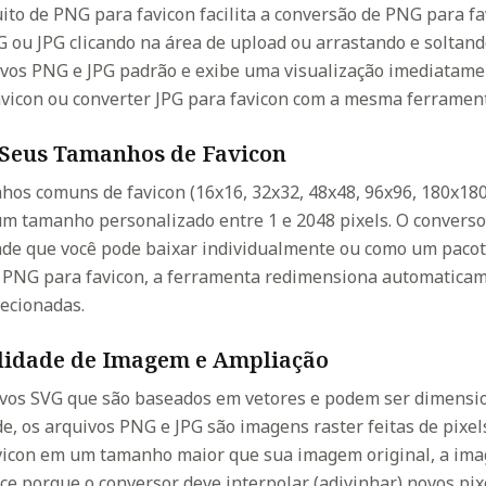
ito de PNG para favicon facilita a conversão de PNG para f
ou JPG clicando na área de upload ou arrastando e soltand
ivos PNG e JPG padrão e exibe uma visualização imediatame
vicon ou converter JPG para favicon com a mesma ferramen
a Seus Tamanhos de Favicon
hos comuns de favicon (16x16, 32x32, 48x48, 96x96, 180x180
um tamanho personalizado entre 1 e 2048 pixels. O convers
dade que você pode baixar individualmente ou como um pacot
 PNG para favicon, a ferramenta redimensiona automatica
ecionadas.
lidade de Imagem e Ampliação
ivos SVG que são baseados em vetores e podem ser dimensi
e, os arquivos PNG e JPG são imagens raster feitas de pixe
vicon em um tamanho maior que sua imagem original, a im
ece porque o conversor deve interpolar (adivinhar) novos pi