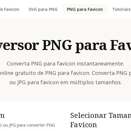
e Favicon
SVG para PNG
PNG para Favicon
Tutoriais
ersor PNG para Fa
Converta PNG para favicon instantaneamente.
nline gratuito de PNG para favicon. Converta PNG 
ou JPG para favicon em múltiplos tamanhos.
em
Selecionar Tama
Favicon
G ou JPG para converter PNG