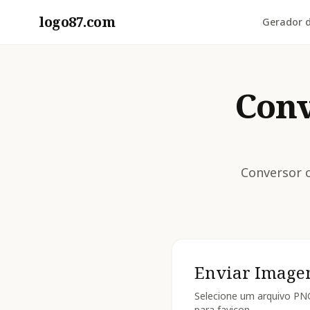
logo87.com
Gerador d
Conv
Conversor o
Enviar Imag
Selecione um arquivo PN
para favicon