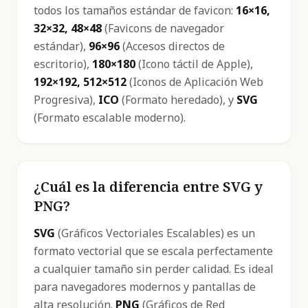
todos los tamaños estándar de favicon:
16×16,
32×32, 48×48
(Favicons de navegador
estándar),
96×96
(Accesos directos de
escritorio),
180×180
(Icono táctil de Apple),
192×192, 512×512
(Iconos de Aplicación Web
Progresiva),
ICO
(Formato heredado), y
SVG
(Formato escalable moderno).
¿Cuál es la diferencia entre SVG y
PNG?
SVG
(Gráficos Vectoriales Escalables) es un
formato vectorial que se escala perfectamente
a cualquier tamaño sin perder calidad. Es ideal
para navegadores modernos y pantallas de
alta resolución.
PNG
(Gráficos de Red