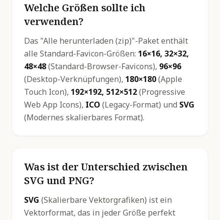
Welche Größen sollte ich
verwenden?
Das "Alle herunterladen (zip)"-Paket enthält
alle Standard-Favicon-Größen:
16×16, 32×32,
48×48
(Standard-Browser-Favicons),
96×96
(Desktop-Verknüpfungen),
180×180
(Apple
Touch Icon),
192×192, 512×512
(Progressive
Web App Icons),
ICO
(Legacy-Format) und
SVG
(Modernes skalierbares Format).
Was ist der Unterschied zwischen
SVG und PNG?
SVG
(Skalierbare Vektorgrafiken) ist ein
Vektorformat, das in jeder Größe perfekt